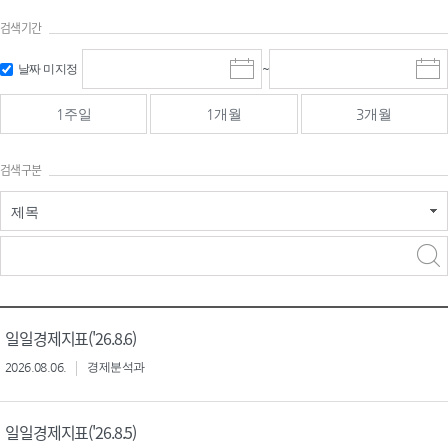
검색기간
검색
검색
날짜 미지정
~
시
종
기간 시작
기간 종료
작
료
일
일
일
일
1주일
1개월
3개월
선
선
택
택
달
달
검색구분
력
력
제목
검색구분 - 검색어 입
검색
력
구분 선택
일일경제지표('26.8.6)
2026.08.06.
경제분석과
일일경제지표('26.8.5)