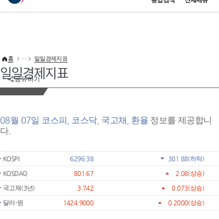
통합검색
전체메뉴
이 누리집은 대한민국 공식 전자정부 누리집입니다.
바로가기 메뉴
홈
일일경제지표
일일경제지표
공유하기
08월 07일 코스피, 코스닥, 국고채, 환율
정보를 제공합니
다.
KOSPI
6296.38
301.88
(하락)
KOSDAQ
801.67
2.08
(상승)
국고채(3년)
3.742
0.073
(상승)
달러-원
1424.9000
0.2000
(상승)