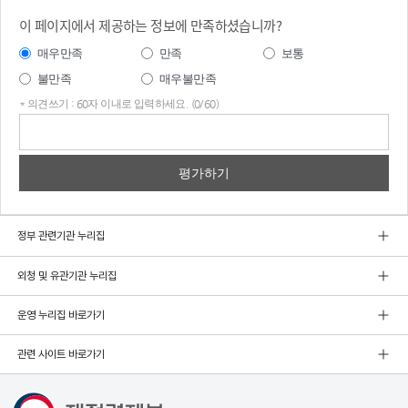
이 페이지에서 제공하는 정보에 만족하셨습니까?
매우만족
만족
보통
불만족
매우불만족
* 의견쓰기 : 60자 이내로 입력하세요. (0/60)
의견
쓰기
정부 관련기관 누리집
외청 및 유관기관 누리집
운영 누리집 바로가기
관련 사이트 바로가기