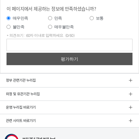
이 페이지에서 제공하는 정보에 만족하셨습니까?
매우만족
만족
보통
불만족
매우불만족
* 의견쓰기 : 60자 이내로 입력하세요. (0/60)
의견
쓰기
정부 관련기관 누리집
외청 및 유관기관 누리집
운영 누리집 바로가기
관련 사이트 바로가기