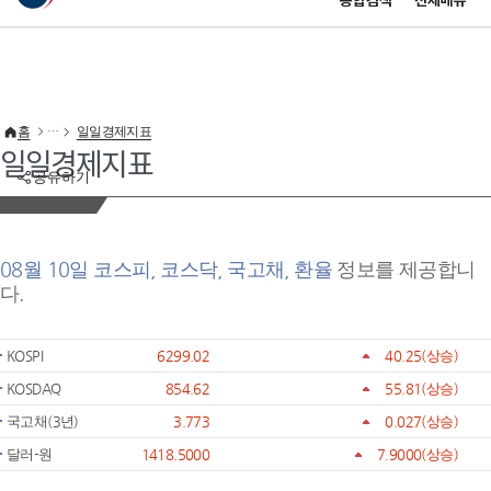
통합검색
전체메뉴
이 누리집은 대한민국 공식 전자정부 누리집입니다.
바로가기 메뉴
홈
일일경제지표
일일경제지표
공유하기
08월 10일 코스피, 코스닥, 국고채, 환율
정보를 제공합니
다.
KOSPI
6299.02
40.25
(상승)
KOSDAQ
854.62
55.81
(상승)
국고채(3년)
3.773
0.027
(상승)
달러-원
1418.5000
7.9000
(상승)