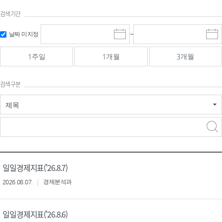
검색기간
검색
검색
날짜 미지정
~
시
종
기간 시작
기간 종료
작
료
일
일
일
일
1주일
1개월
3개월
선
선
택
택
달
달
검색구분
력
력
제목
검색구분 - 검색어 입
검색
력
구분 선택
일일경제지표('26.8.7)
2026.08.07.
경제분석과
일일경제지표('26.8.6)