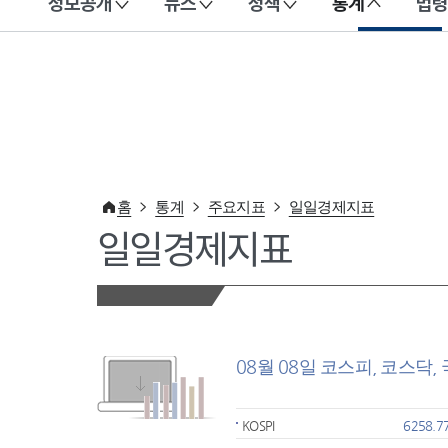
정보공개
뉴스
정책
통계
법령
이 누리집은 대한민국 공식 전자정부 누리집입니다.
홈
통계
주요지표
일일경제지표
일일경제지표
08월 08일 코스피, 코스닥,
KOSPI
6258.7