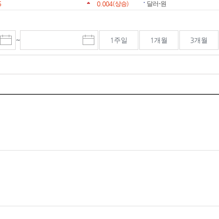
6
0.004
(상승)
달러-원
~
1주일
1개월
3개월
시
종
검색기간 종료일
작
료
일
일
선
선
택
택
달
달
력
력