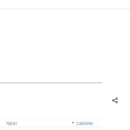
798.81
2.86
(하락)