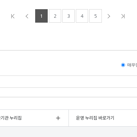
1
2
3
4
5
매우
관기관 누리집
운영 누리집 바로가기