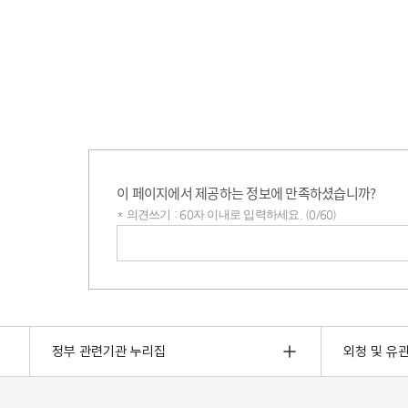
이 페이지에서 제공하는 정보에 만족하셨습니까?
* 의견쓰기 : 60자 이내로 입력하세요. (0/60)
의견쓰기
정부 관련기관 누리집
외청 및 유