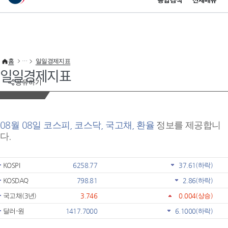
통합검색
전체메뉴
이 누리집은 대한민국 공식 전자정부 누리집입니다.
바로가기 메뉴
홈
일일경제지표
일일경제지표
공유하기
08월 08일 코스피, 코스닥, 국고채, 환율
정보를 제공합니
다.
KOSPI
6258.77
37.61
(하락)
KOSDAQ
798.81
2.86
(하락)
국고채(3년)
3.746
0.004
(상승)
달러-원
1417.7000
6.1000
(하락)