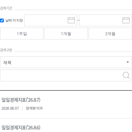
검색기간
검색
검색
날짜 미지정
~
시
종
기간 시작
기간 종료
작
료
일
일
일
일
1주일
1개월
3개월
선
선
택
택
달
달
검색구분
력
력
제목
검색구분 - 검색어 입
검색
력
구분 선택
일일경제지표('26.8.7)
2026.08.07.
경제분석과
일일경제지표('26.8.6)