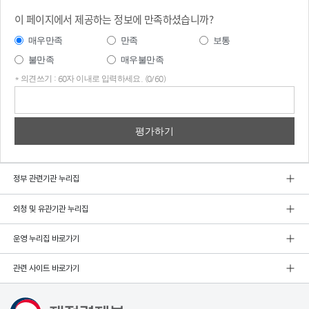
이 페이지에서 제공하는 정보에 만족하셨습니까?
매우만족
만족
보통
불만족
매우불만족
* 의견쓰기 : 60자 이내로 입력하세요. (0/60)
의견
쓰기
정부 관련기관 누리집
외청 및 유관기관 누리집
운영 누리집 바로가기
관련 사이트 바로가기