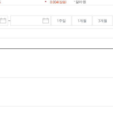
6
0.004
(상승)
달러-원
~
1주일
1개월
3개월
시
종
검색기간 종료일
작
료
일
일
선
선
택
택
달
달
력
력