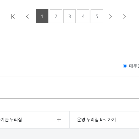
1
2
3
4
5
매우
관기관 누리집
운영 누리집 바로가기