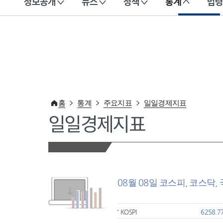
정보공개
뉴스
정책
통계
법령
이 누리집은 대한민국 공식 전자정부 누리집입니다.
홈
통계
주요지표
일일경제지표
일일경제지표
08월 08일 코스피, 코스닥,
KOSPI
6258.7