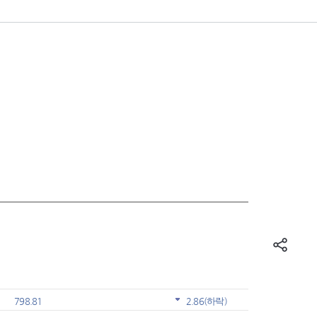
798.81
2.86
(하락)