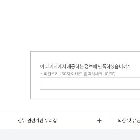
이 페이지에서 제공하는 정보에 만족하셨습니까?
* 의견쓰기 : 60자 이내로 입력하세요. (0/60)
의견쓰기
정부 관련기관 누리집
외청 및 유