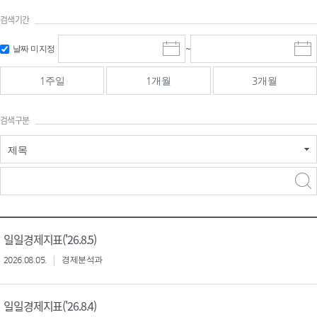
검색기간
검색
검색
날짜 미지정
~
시
종
기간 시작
기간 종료
작
료
일
일
일
일
1주일
1개월
3개월
선
선
택
택
달
달
검색구분
력
력
제목
검색구분 - 검색어 입
검색
력
구분 선택
일일경제지표('26.8.5)
2026.08.05.
경제분석과
일일경제지표('26.8.4)