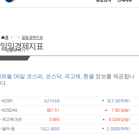
통합검색
전체메뉴
이 누리집은 대한민국 공식 전자정부 누리집입니다.
바로가기 메뉴
홈
일일경제지표
일일경제지표
공유하기
08월 06일 코스피, 코스닥, 국고채, 환율
정보를 제공합니
다.
KOSPI
6274.68
323.58
(하락)
KOSDAQ
801.51
1.92
(상승)
국고채(3년)
3.693
0.024
(상승)
달러-원
1422.4000
2.3000
(하락)