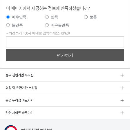
이 페이지에서 제공하는 정보에 만족하셨습니까?
매우만족
만족
보통
불만족
매우불만족
* 의견쓰기 : 60자 이내로 입력하세요. (0/60)
의견
쓰기
정부 관련기관 누리집
외청 및 유관기관 누리집
운영 누리집 바로가기
관련 사이트 바로가기