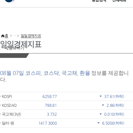
통합검색
전체메뉴
이 누리집은 대한민국 공식 전자정부 누리집입니다.
바로가기 메뉴
홈
일일경제지표
일일경제지표
공유하기
08월 07일 코스피, 코스닥, 국고채, 환율
정보를 제공합니
다.
KOSPI
6258.77
37.61
(하락)
KOSDAQ
798.81
2.86
(하락)
국고채(3년)
3.732
0.010
(하락)
달러-원
1417.3000
6.5000
(하락)