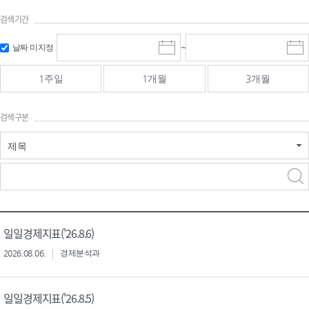
검색기간
검색
검색
날짜 미지정
~
시
종
기간 시작
기간 종료
작
료
일
일
일
일
1주일
1개월
3개월
선
선
택
택
달
달
검색구분
력
력
제목
검색구분 - 검색어 입
검색
력
구분 선택
일일경제지표('26.8.6)
2026.08.06.
경제분석과
일일경제지표('26.8.5)