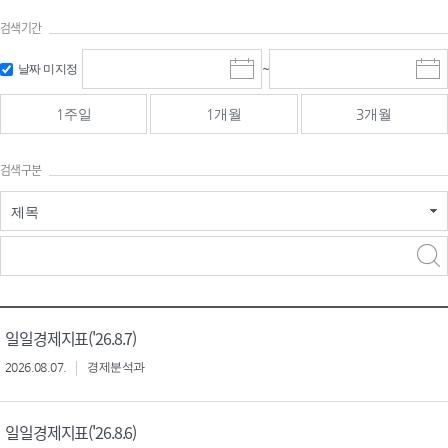
검색기간
검색
검색
날짜 미지정
~
시
종
기간 시작
기간 종료
작
료
일
일
일
일
1주일
1개월
3개월
선
선
택
택
달
달
검색구분
력
력
제목
검색구분 - 검색어 입
검색
력
구분 선택
일일경제지표('26.8.7)
2026.08.07.
경제분석과
일일경제지표('26.8.6)