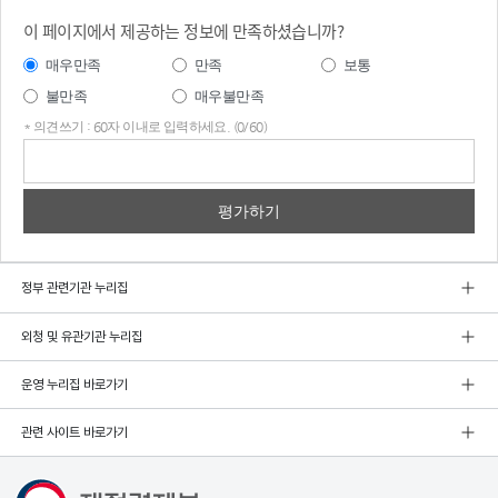
이 페이지에서 제공하는 정보에 만족하셨습니까?
매우만족
만족
보통
불만족
매우불만족
* 의견쓰기 : 60자 이내로 입력하세요. (0/60)
의견
쓰기
정부 관련기관 누리집
외청 및 유관기관 누리집
운영 누리집 바로가기
관련 사이트 바로가기