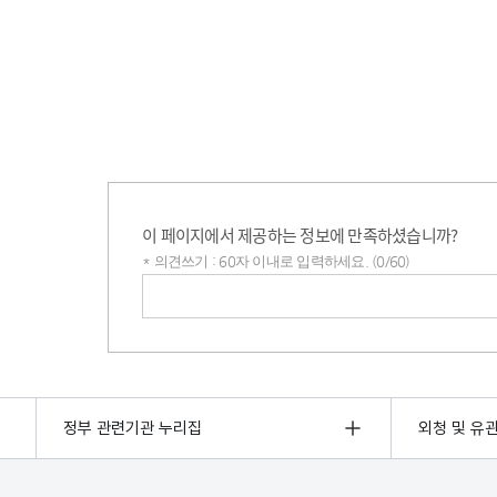
이 페이지에서 제공하는 정보에 만족하셨습니까?
* 의견쓰기 : 60자 이내로 입력하세요. (0/60)
의견쓰기
정부 관련기관 누리집
외청 및 유