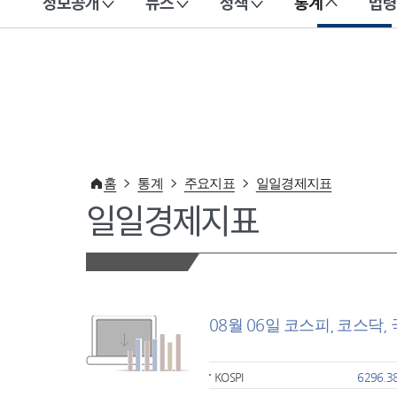
정보공개
뉴스
정책
통계
법령
이 누리집은 대한민국 공식 전자정부 누리집입니다.
홈
통계
주요지표
일일경제지표
일일경제지표
08월 06일 코스피, 코스닥,
KOSPI
6296.3