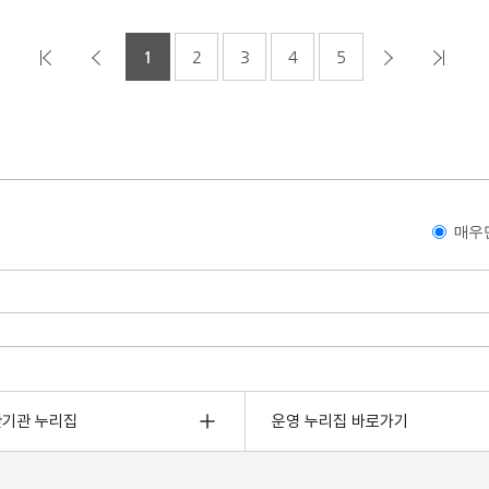
1
2
3
4
5
매우
관기관 누리집
운영 누리집 바로가기