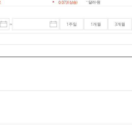
2
0.073
(상승)
달러-원
~
1주일
1개월
3개월
시
종
검색기간 종료일
작
료
일
일
선
선
택
택
달
달
력
력