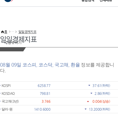
통합검색
전체메뉴
이 누리집은 대한민국 공식 전자정부 누리집입니다.
바로가기 메뉴
홈
일일경제지표
일일경제지표
공유하기
08월 09일 코스피, 코스닥, 국고채, 환율
정보를 제공합니
다.
KOSPI
6258.77
37.61
(하락)
KOSDAQ
798.81
2.86
(하락)
국고채(3년)
3.746
0.004
(상승)
달러-원
1410.6000
13.2000
(하락)