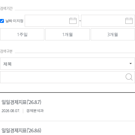
검색기간
검색
검색
날짜 미지정
~
시
종
기간 시작
기간 종료
작
료
일
일
일
일
1주일
1개월
3개월
선
선
택
택
달
달
검색구분
력
력
제목
검색구분 - 검색어 입
검색
력
구분 선택
일일경제지표('26.8.7)
2026.08.07.
경제분석과
일일경제지표('26.8.6)