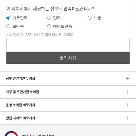
이 페이지에서 제공하는 정보에 만족하셨습니까?
매우만족
만족
보통
불만족
매우불만족
* 의견쓰기 : 60자 이내로 입력하세요. (0/60)
의견
쓰기
정부 관련기관 누리집
외청 및 유관기관 누리집
운영 누리집 바로가기
관련 사이트 바로가기