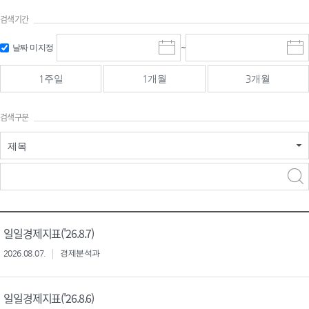
검색기간
검색
검색
날짜 미지정
~
시
종
기간 시작
기간 종료
작
료
일
일
일
일
1주일
1개월
3개월
선
선
택
택
달
달
검색구분
력
력
제목
검색구분 - 검색어 입
검색
력
구분 선택
일일경제지표('26.8.7)
2026.08.07.
경제분석과
일일경제지표('26.8.6)