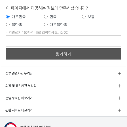
이 페이지에서 제공하는 정보에 만족하셨습니까?
매우만족
만족
보통
불만족
매우불만족
* 의견쓰기 : 60자 이내로 입력하세요. (0/60)
의견
쓰기
정부 관련기관 누리집
외청 및 유관기관 누리집
운영 누리집 바로가기
관련 사이트 바로가기