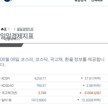
통합검색
전체메뉴
이 누리집은 대한민국 공식 전자정부 누리집입니다.
바로가기 메뉴
홈
일일경제지표
일일경제지표
공유하기
08월 08일 코스피, 코스닥, 국고채, 환율
정보를 제공합니
다.
KOSPI
6258.77
37.61
(하락)
KOSDAQ
798.81
2.86
(하락)
국고채(3년)
3.746
0.004
(상승)
달러-원
1410.6000
13.2000
(하락)