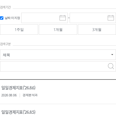
검색기간
검색
검색
날짜 미지정
~
시
종
기간 시작
기간 종료
작
료
일
일
일
일
1주일
1개월
3개월
선
선
택
택
달
달
검색구분
력
력
제목
검색구분 - 검색어 입
검색
력
구분 선택
일일경제지표('26.8.6)
2026.08.06.
경제분석과
일일경제지표('26.8.5)