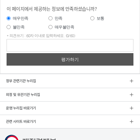
이 페이지에서 제공하는 정보에 만족하셨습니까?
매우만족
만족
보통
불만족
매우불만족
* 의견쓰기 : 60자 이내로 입력하세요. (0/60)
의견
쓰기
정부 관련기관 누리집
외청 및 유관기관 누리집
운영 누리집 바로가기
관련 사이트 바로가기