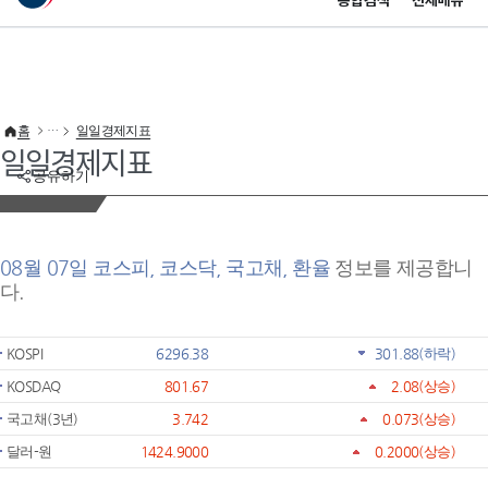
통합검색
전체메뉴
이 누리집은 대한민국 공식 전자정부 누리집입니다.
바로가기 메뉴
홈
일일경제지표
일일경제지표
공유하기
08월 07일 코스피, 코스닥, 국고채, 환율
정보를 제공합니
다.
KOSPI
6296.38
301.88
(하락)
KOSDAQ
801.67
2.08
(상승)
국고채(3년)
3.742
0.073
(상승)
달러-원
1424.9000
0.2000
(상승)