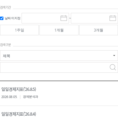
검색기간
검색
검색
날짜 미지정
~
시
종
기간 시작
기간 종료
작
료
일
일
일
일
1주일
1개월
3개월
선
선
택
택
달
달
검색구분
력
력
제목
검색구분 - 검색어 입
검색
력
구분 선택
일일경제지표('26.8.5)
2026.08.05.
경제분석과
일일경제지표('26.8.4)