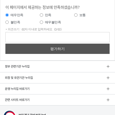
이 페이지에서 제공하는 정보에 만족하셨습니까?
매우만족
만족
보통
불만족
매우불만족
* 의견쓰기 : 60자 이내로 입력하세요. (0/60)
의견
쓰기
정부 관련기관 누리집
외청 및 유관기관 누리집
운영 누리집 바로가기
관련 사이트 바로가기