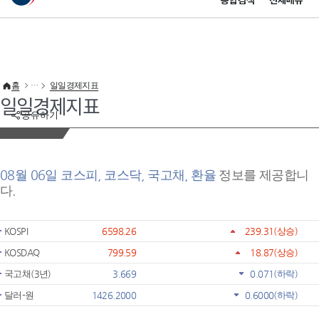
통합검색
전체메뉴
이 누리집은 대한민국 공식 전자정부 누리집입니다.
바로가기 메뉴
홈
일일경제지표
일일경제지표
공유하기
08월 06일 코스피, 코스닥, 국고채, 환율
정보를 제공합니
다.
KOSPI
6598.26
239.31
(상승)
KOSDAQ
799.59
18.87
(상승)
국고채(3년)
3.669
0.071
(하락)
달러-원
1426.2000
0.6000
(하락)