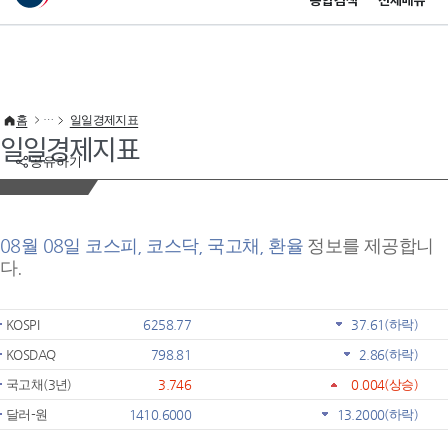
통합검색
전체메뉴
이 누리집은 대한민국 공식 전자정부 누리집입니다.
바로가기 메뉴
홈
일일경제지표
일일경제지표
공유하기
08월 08일 코스피, 코스닥, 국고채, 환율
정보를 제공합니
다.
KOSPI
6258.77
37.61
(하락)
KOSDAQ
798.81
2.86
(하락)
국고채(3년)
3.746
0.004
(상승)
달러-원
1410.6000
13.2000
(하락)