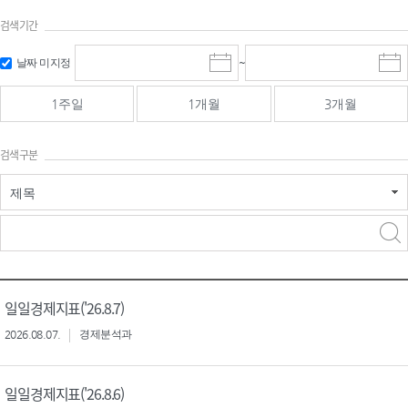
검색기간
검색
검색
날짜 미지정
~
시
종
기간 시작
기간 종료
작
료
일
일
일
일
1주일
1개월
3개월
선
선
택
택
달
달
검색구분
력
력
제목
검색구분 - 검색어 입
검색
력
구분 선택
일일경제지표('26.8.7)
2026.08.07.
경제분석과
일일경제지표('26.8.6)