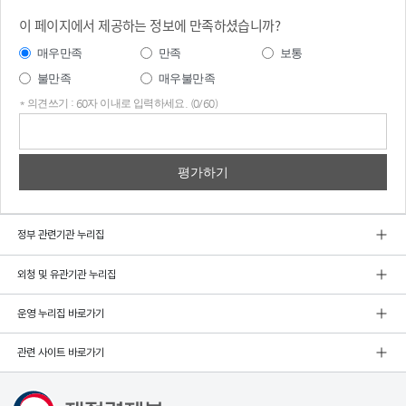
이 페이지에서 제공하는 정보에 만족하셨습니까?
매우만족
만족
보통
불만족
매우불만족
* 의견쓰기 : 60자 이내로 입력하세요. (0/60)
의견
쓰기
정부 관련기관 누리집
외청 및 유관기관 누리집
운영 누리집 바로가기
관련 사이트 바로가기