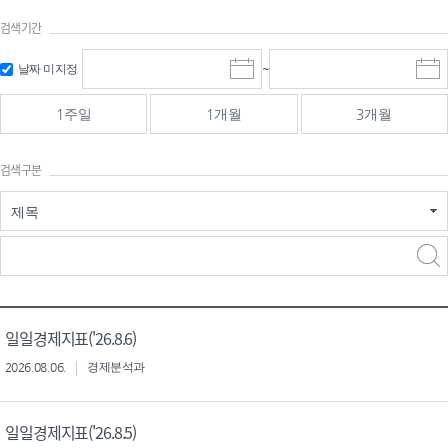
검색기간
검색
검색
날짜 미지정
~
시
종
기간 시작
기간 종료
작
료
일
일
일
일
1주일
1개월
3개월
선
선
택
택
달
달
검색구분
력
력
제목
검색구분 - 검색어 입
검색
력
구분 선택
일일경제지표('26.8.6)
2026.08.06.
경제분석과
일일경제지표('26.8.5)