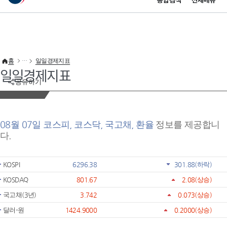
통합검색
전체메뉴
이 누리집은 대한민국 공식 전자정부 누리집입니다.
바로가기 메뉴
홈
일일경제지표
일일경제지표
공유하기
08월 07일 코스피, 코스닥, 국고채, 환율
정보를 제공합니
다.
KOSPI
6296.38
301.88
(하락)
KOSDAQ
801.67
2.08
(상승)
국고채(3년)
3.742
0.073
(상승)
달러-원
1424.9000
0.2000
(상승)