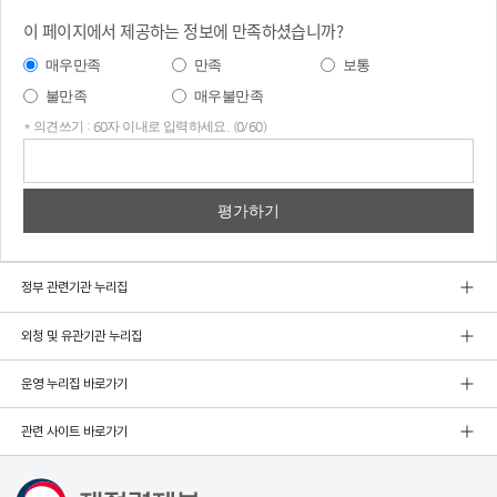
이 페이지에서 제공하는 정보에 만족하셨습니까?
매우만족
만족
보통
불만족
매우불만족
* 의견쓰기 : 60자 이내로 입력하세요. (0/60)
의견
쓰기
정부 관련기관 누리집
외청 및 유관기관 누리집
운영 누리집 바로가기
관련 사이트 바로가기