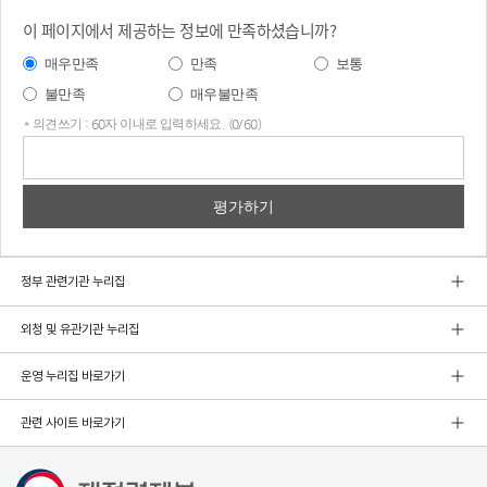
이 페이지에서 제공하는 정보에 만족하셨습니까?
매우만족
만족
보통
불만족
매우불만족
* 의견쓰기 : 60자 이내로 입력하세요. (0/60)
의견
쓰기
정부 관련기관 누리집
외청 및 유관기관 누리집
운영 누리집 바로가기
관련 사이트 바로가기