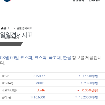
통합검색
전체메뉴
이 누리집은 대한민국 공식 전자정부 누리집입니다.
바로가기 메뉴
홈
일일경제지표
일일경제지표
공유하기
08월 09일 코스피, 코스닥, 국고채, 환율
정보를 제공합니
다.
KOSPI
6258.77
37.61
(하락)
KOSDAQ
798.81
2.86
(하락)
국고채(3년)
3.746
0.004
(상승)
달러-원
1410.6000
13.2000
(하락)