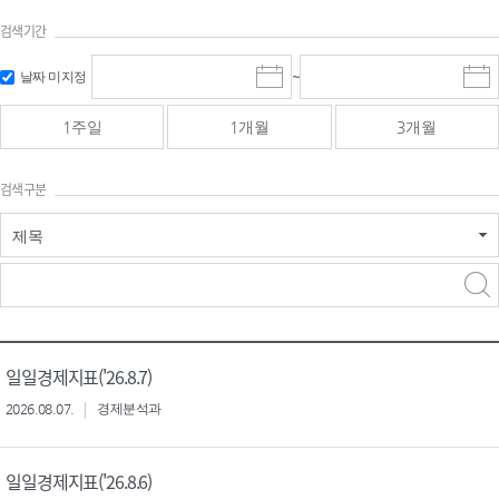
검색기간
검색
검색
날짜 미지정
~
시
종
기간 시작
기간 종료
작
료
일
일
일
일
1주일
1개월
3개월
선
선
택
택
달
달
검색구분
력
력
제목
검색구분 - 검색어 입
검색
력
구분 선택
일일경제지표('26.8.7)
2026.08.07.
경제분석과
일일경제지표('26.8.6)