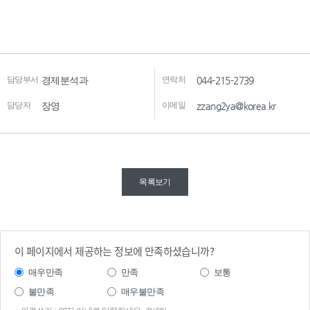
담당부서
경제분석과
연락처
044-215-2739
담당자
장영
이메일
zzang2ya@korea.kr
목록보기
이 페이지에서 제공하는 정보에 만족하셨습니까?
매우만족
만족
보통
불만족
매우불만족