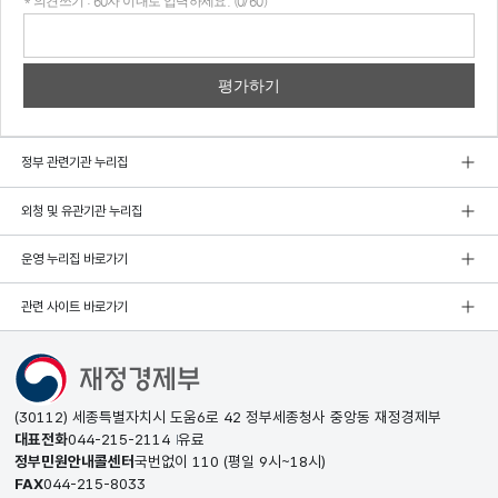
* 의견쓰기 : 60자 이내로 입력하세요. (0/60)
의견
쓰기
정부 관련기관 누리집
외청 및 유관기관 누리집
운영 누리집 바로가기
관련 사이트 바로가기
(30112) 세종특별자치시 도움6로 42 정부세종청사 중앙동 재정경제부
대표전화
044-215-2114
유료
정부민원안내콜센터
국번없이
110
(평일 9시~18시)
FAX
044-215-8033