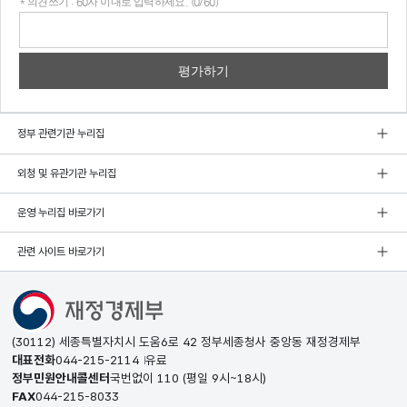
* 의견쓰기 : 60자 이내로 입력하세요. (0/60)
의견
쓰기
정부 관련기관 누리집
외청 및 유관기관 누리집
운영 누리집 바로가기
관련 사이트 바로가기
(30112) 세종특별자치시 도움6로 42 정부세종청사 중앙동 재정경제부
대표전화
044-215-2114
유료
정부민원안내콜센터
국번없이
110
(평일 9시~18시)
FAX
044-215-8033