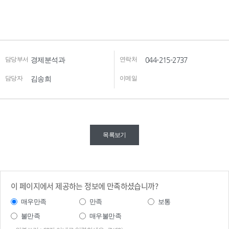
담당부서
경제분석과
연락처
044-215-2737
담당자
김송희
이메일
목록보기
이 페이지에서 제공하는 정보에 만족하셨습니까?
매우만족
만족
보통
불만족
매우불만족