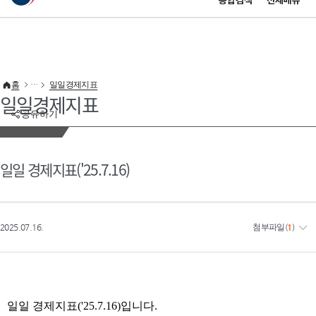
통합검색
전체메뉴
이 누리집은 대한민국 공식 전자정부 누리집입니다.
바로가기 메뉴
홈
일일경제지표
일일경제지표
공유하기
일일 경제지표('25.7.16)
2025.07.16.
첨부파일
(
1
)