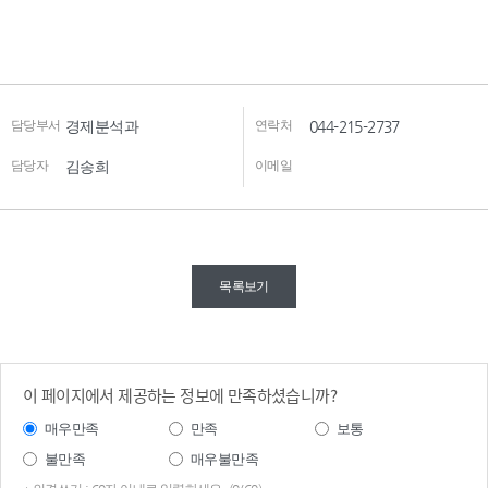
담당부서
경제분석과
연락처
044-215-2737
담당자
김송희
이메일
목록보기
이 페이지에서 제공하는 정보에 만족하셨습니까?
매우만족
만족
보통
불만족
매우불만족