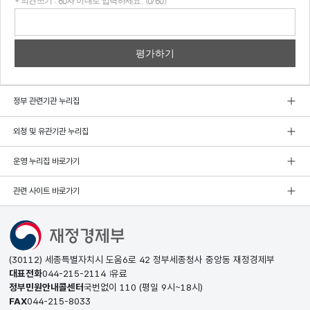
* 의견쓰기 : 60자 이내로 입력하세요. (0/60)
의견
쓰기
정부 관련기관 누리집
외청 및 유관기관 누리집
운영 누리집 바로가기
관련 사이트 바로가기
(30112) 세종특별자치시 도움6로 42 정부세종청사 중앙동 재정경제부
대표전화
044-215-2114
유료
정부민원안내콜센터
국번없이
110
(평일 9시~18시)
FAX
044-215-8033