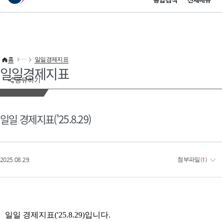
통합검색
전체메뉴
이 누리집은 대한민국 공식 전자정부 누리집입니다.
바로가기 메뉴
홈
일일경제지표
일일경제지표
공유하기
일일 경제지표('25.8.29)
2025.08.29.
첨부파일
(
1
)