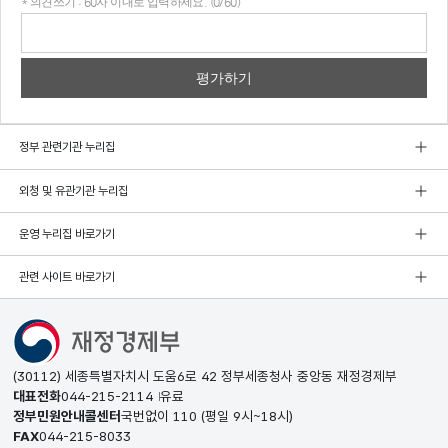
* 의견쓰기 : 60자 이내로 입력하세요. (0/60)
의견
쓰기
정부 관련기관 누리집
외청 및 유관기관 누리집
운영 누리집 바로가기
관련 사이트 바로가기
(30112) 세종특별자치시 도움6로 42 정부세종청사 중앙동 재정경제부
대표전화
044-215-2114
유료
정부민원안내콜센터
국번없이
110
(평일 9시~18시)
FAX
044-215-8033