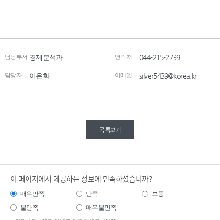
담당부서
경제분석과
연락처
044-215-2739
담당자
이은화
이메일
silver5439@korea.kr
목록보기
이 페이지에서 제공하는 정보에 만족하셨습니까?
매우만족
만족
보통
불만족
매우불만족