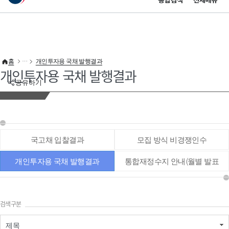
통합검색
전체메뉴
이 누리집은 대한민국 공식 전자정부 누리집입니다.
바로가기 메뉴
홈
개인투자용 국채 발행결과
개인투자용 국채 발행결과
공유하기
국고채 입찰결과
모집 방식 비경쟁인수
개인투자용 국채 발행결과
통합재정수지 안내(월별 발표
통계 등)
검색구분
제목