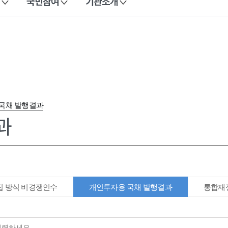
국민참여
기관소개
국채 발행결과
과
집 방식 비경쟁인수
개인투자용 국채 발행결과
통합재정