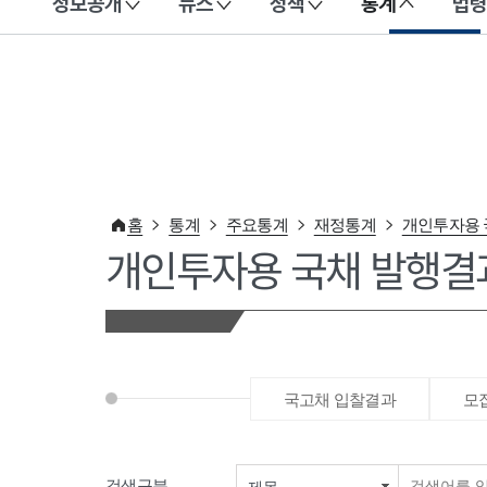
정보공개
뉴스
정책
통계
법령
이 누리집은 대한민국 공식 전자정부 누리집입니다.
홈
통계
주요통계
재정통계
개인투자용 
개인투자용 국채 발행결
국고채 입찰결과
모
검색구분