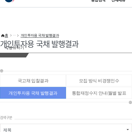
통합검색
전체메뉴
이 누리집은 대한민국 공식 전자정부 누리집입니다.
바로가기 메뉴
홈
개인투자용 국채 발행결과
개인투자용 국채 발행결과
공유하기
국고채 입찰결과
모집 방식 비경쟁인수
개인투자용 국채 발행결과
통합재정수지 안내(월별 발표
통계 등)
검색구분
제목