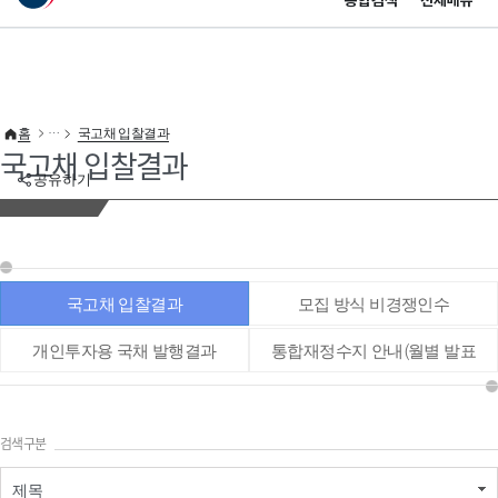
통합검색
전체메뉴
이 누리집은 대한민국 공식 전자정부 누리집입니다.
바로가기 메뉴
홈
국고채 입찰결과
국고채 입찰결과
공유하기
국고채 입찰결과
모집 방식 비경쟁인수
개인투자용 국채 발행결과
통합재정수지 안내(월별 발표
통계 등)
검색구분
제목