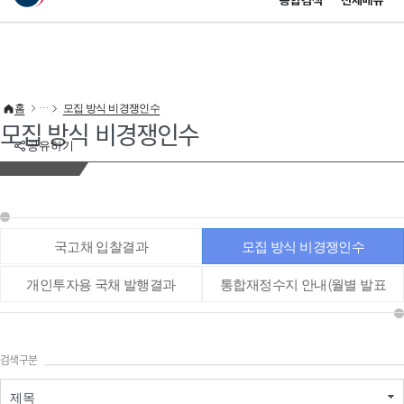
통합검색
전체메뉴
이 누리집은 대한민국 공식 전자정부 누리집입니다.
바로가기 메뉴
홈
모집 방식 비경쟁인수
모집 방식 비경쟁인수
공유하기
국고채 입찰결과
모집 방식 비경쟁인수
개인투자용 국채 발행결과
통합재정수지 안내(월별 발표
통계 등)
검색구분
제목