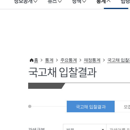
정보공개
뉴스
정책
통계
법령
이 누리집은 대한민국 공식 전자정부 누리집입니다.
홈
통계
주요통계
재정통계
국고채 입찰
국고채 입찰결과
국고채 입찰결과
모
검색구분