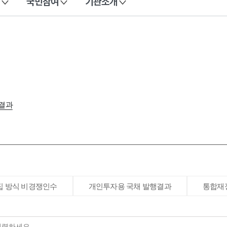
국민참여
기관소개
결과
집 방식 비경쟁인수
개인투자용 국채 발행결과
통합재정