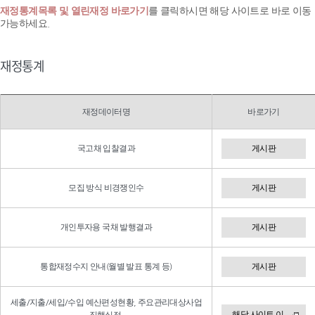
재정통계목록 및 열린재정 바로가기
를 클릭하시면 해당 사이트로 바로 이동
가능하세요.
재정통계
재정데이터명
바로가기
국고채 입찰결과
게시판
모집 방식 비경쟁인수
게시판
개인투자용 국채 발행결과
게시판
통합재정수지 안내(월별 발표 통계 등)
게시판
세출/지출/세입/수입 예산편성현황, 주요관리대상사업
해당 사이트 이