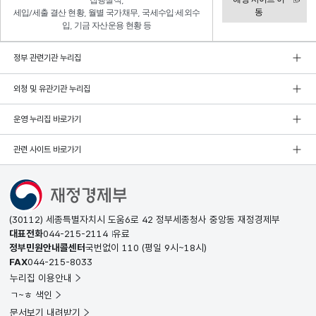
집행실적,
동
세입/세출 결산 현황, 월별 국가채무, 국세수입·세외수
입, 기금 자산운용 현황 등
정부 관련기관 누리집
외청 및 유관기관 누리집
운영 누리집 바로가기
관련 사이트 바로가기
(30112) 세종특별자치시 도움6로 42 정부세종청사 중앙동 재정경제부
대표전화
044-215-2114
유료
정부민원안내콜센터
국번없이
110
(평일 9시~18시)
FAX
044-215-8033
누리집 이용안내
ㄱ~ㅎ 색인
문서보기 내려받기