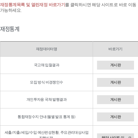
재정통계목록 및 열린재정 바로가기
를 클릭하시면 해당 사이트로 바로 이동
가능하세요.
재정통계
재정데이터명
바로가기
국고채 입찰결과
게시판
모집 방식 비경쟁인수
게시판
개인투자용 국채 발행결과
게시판
통합재정수지 안내(월별 발표 통계 등)
게시판
세출/지출/세입/수입 예산편성현황, 주요관리대상사업
해당 사이트 이