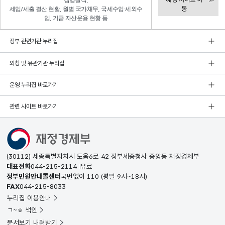
집행실적,
동
세입/세출 결산 현황, 월별 국가채무, 국세수입·세외수
입, 기금 자산운용 현황 등
정부 관련기관 누리집
외청 및 유관기관 누리집
운영 누리집 바로가기
관련 사이트 바로가기
(30112) 세종특별자치시 도움6로 42 정부세종청사 중앙동 재정경제부
대표전화
044-215-2114
유료
정부민원안내콜센터
국번없이
110
(평일 9시~18시)
FAX
044-215-8033
누리집 이용안내
ㄱ~ㅎ 색인
문서보기 내려받기