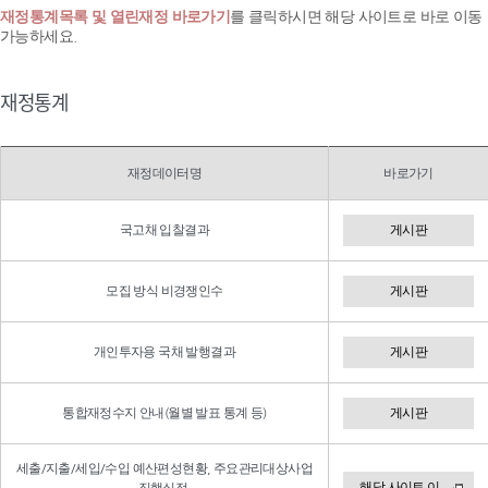
재정통계목록 및 열린재정 바로가기
를 클릭하시면 해당 사이트로 바로 이동
가능하세요.
재정통계
재정데이터명
바로가기
국고채 입찰결과
게시판
모집 방식 비경쟁인수
게시판
개인투자용 국채 발행결과
게시판
통합재정수지 안내(월별 발표 통계 등)
게시판
세출/지출/세입/수입 예산편성현황, 주요관리대상사업
해당 사이트 이