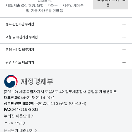
집행실적,
동
세입/세출 결산 현황, 월별 국가채무, 국세수입·세외수
입, 기금 자산운용 현황 등
정부 관련기관 누리집
외청 및 유관기관 누리집
운영 누리집 바로가기
관련 사이트 바로가기
(30112) 세종특별자치시 도움6로 42 정부세종청사 중앙동 재정경제부
대표전화
044-215-2114
유료
정부민원안내콜센터
국번없이
110
(평일 9시~18시)
FAX
044-215-8033
누리집 이용안내
ㄱ~ㅎ 색인
문서보기 내려받기