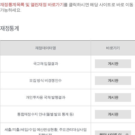
재정통계목록 및 열린재정 바로가기
를 클릭하시면 해당 사이트로 바로 이동
가능하세요.
재정통계
재정데이터명
바로가기
국고채 입찰결과
게시판
모집 방식 비경쟁인수
게시판
개인투자용 국채 발행결과
게시판
통합재정수지 안내(월별 발표 통계 등)
게시판
세출/지출/세입/수입 예산편성현황, 주요관리대상사업
해당 사이트 이