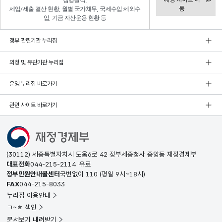
집행실적,
동
세입/세출 결산 현황, 월별 국가채무, 국세수입·세외수
입, 기금 자산운용 현황 등
정부 관련기관 누리집
외청 및 유관기관 누리집
운영 누리집 바로가기
관련 사이트 바로가기
(30112) 세종특별자치시 도움6로 42 정부세종청사 중앙동 재정경제부
대표전화
044-215-2114
유료
정부민원안내콜센터
국번없이
110
(평일 9시~18시)
FAX
044-215-8033
누리집 이용안내
ㄱ~ㅎ 색인
문서보기 내려받기