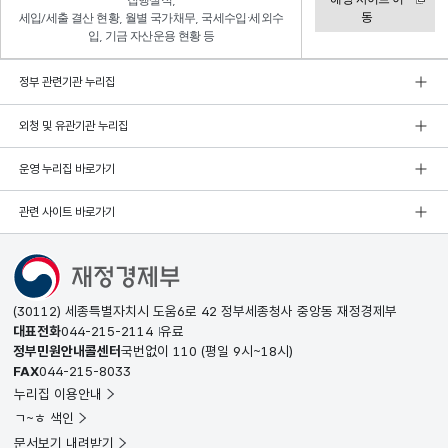
집행실적,
동
세입/세출 결산 현황, 월별 국가채무, 국세수입·세외수
입, 기금 자산운용 현황 등
정부 관련기관 누리집
외청 및 유관기관 누리집
운영 누리집 바로가기
관련 사이트 바로가기
(30112) 세종특별자치시 도움6로 42 정부세종청사 중앙동 재정경제부
대표전화
044-215-2114
유료
정부민원안내콜센터
국번없이
110
(평일 9시~18시)
FAX
044-215-8033
누리집 이용안내
ㄱ~ㅎ 색인
문서보기 내려받기