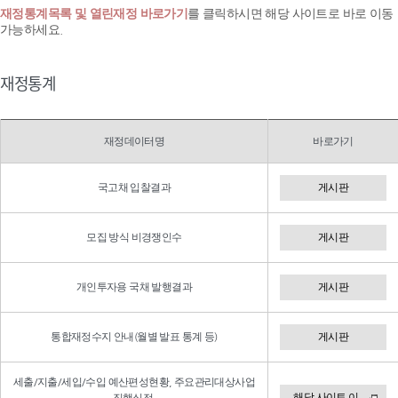
재정통계목록 및 열린재정 바로가기
를 클릭하시면 해당 사이트로 바로 이동
가능하세요.
재정통계
재정데이터명
바로가기
국고채 입찰결과
게시판
모집 방식 비경쟁인수
게시판
개인투자용 국채 발행결과
게시판
통합재정수지 안내(월별 발표 통계 등)
게시판
세출/지출/세입/수입 예산편성현황, 주요관리대상사업
해당 사이트 이