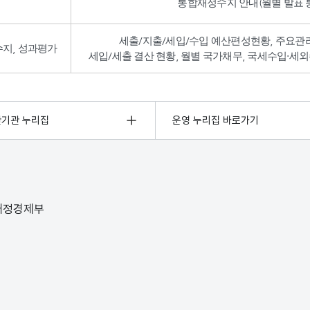
통합재정수지 안내(월별 발표 통
세출/지출/세입/수입 예산편성현황, 주요관
수지, 성과평가
세입/세출 결산 현황, 월별 국가채무, 국세수입·세외
관기관 누리집
운영 누리집 바로가기
 재정경제부