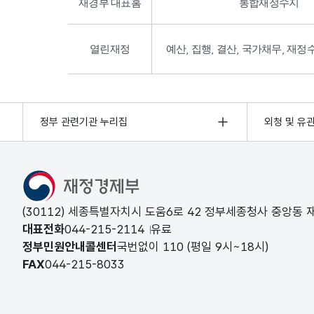
재경부 대표홈
통합재정수지
열린재정
예산, 집행, 결산, 국가채무, 재정
정부 관련기관 누리집
외청 및 유
(30112) 세종특별자치시 도움6로 42 정부세종청사 중앙동
대표전화
044-215-2114
유료
정부민원안내콜센터
국번없이
110
(평일 9시~18시)
FAX
044-215-8033