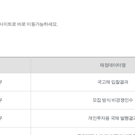
 사이트로 바로 이동가능하세요.
재정데이터명
무
국고채 입찰결과
무
모집 방식 비경쟁인수
무
개인투자용 국채 발행결