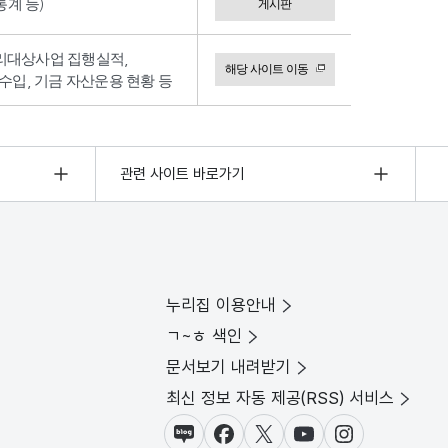
계 등)
게시판
리대상사업 집행실적,
해당 사이트 이동
수입, 기금 자산운용 현황 등
관련 사이트 바로가기
누리집 이용안내
ㄱ~ㅎ 색인
문서보기 내려받기
최신 정보 자동 제공(RSS) 서비스
블로그
페이스북
X(트위터)
유튜브
인스타그램