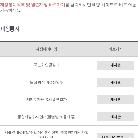
재정통계목록 및 열린재정 바로가기
를 클릭하시면 해당 사이트로 바로 이동
가능하세요.
재정통계
재정데이터명
바로가기
국고채 입찰결과
게시판
모집 방식 비경쟁인수
게시판
개인투자용 국채 발행결과
게시판
통합재정수지 안내(월별 발표 통계 등)
게시판
세출/지출/세입/수입 예산편성현황, 주요관리대상사업
해당 사이트 이