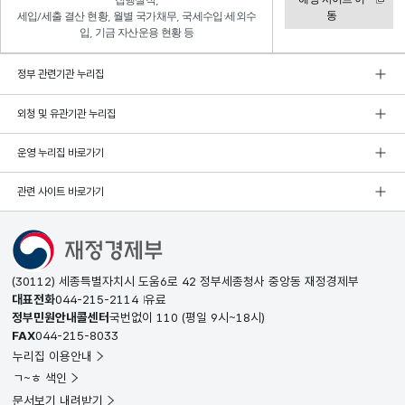
집행실적,
동
세입/세출 결산 현황, 월별 국가채무, 국세수입·세외수
입, 기금 자산운용 현황 등
정부 관련기관 누리집
외청 및 유관기관 누리집
운영 누리집 바로가기
관련 사이트 바로가기
(30112) 세종특별자치시 도움6로 42 정부세종청사 중앙동 재정경제부
대표전화
044-215-2114
유료
정부민원안내콜센터
국번없이
110
(평일 9시~18시)
FAX
044-215-8033
누리집 이용안내
ㄱ~ㅎ 색인
문서보기 내려받기