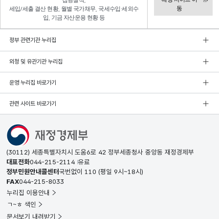
집행실적,
동
세입/세출 결산 현황, 월별 국가채무, 국세수입·세외수
입, 기금 자산운용 현황 등
정부 관련기관 누리집
외청 및 유관기관 누리집
운영 누리집 바로가기
관련 사이트 바로가기
(30112) 세종특별자치시 도움6로 42 정부세종청사 중앙동 재정경제부
대표전화
044-215-2114
유료
정부민원안내콜센터
국번없이
110
(평일 9시~18시)
FAX
044-215-8033
누리집 이용안내
ㄱ~ㅎ 색인
문서보기 내려받기