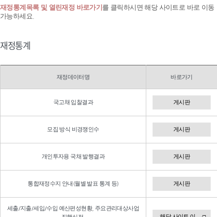
재정통계목록 및 열린재정 바로가기
를 클릭하시면 해당 사이트로 바로 이동
가능하세요.
재정통계
재정데이터명
바로가기
국고채 입찰결과
게시판
모집 방식 비경쟁인수
게시판
개인투자용 국채 발행결과
게시판
통합재정수지 안내(월별 발표 통계 등)
게시판
세출/지출/세입/수입 예산편성현황, 주요관리대상사업
해당 사이트 이