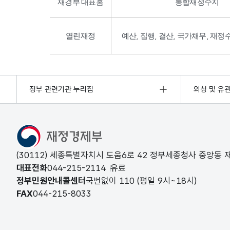
재경부 대표홈
통합재정수지
열린재정
예산, 집행, 결산, 국가채무, 재정
정부 관련기관 누리집
외청 및 유
(30112) 세종특별자치시 도움6로 42 정부세종청사 중앙동
대표전화
044-215-2114
유료
정부민원안내콜센터
국번없이
110
(평일 9시~18시)
FAX
044-215-8033