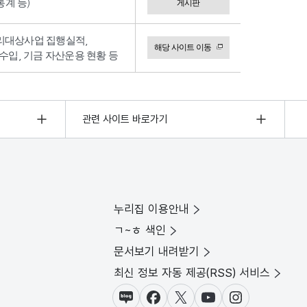
계 등)
게시판
리대상사업 집행실적,
해당 사이트 이동
수입, 기금 자산운용 현황 등
관련 사이트 바로가기
누리집 이용안내
ㄱ~ㅎ 색인
문서보기 내려받기
최신 정보 자동 제공(RSS) 서비스
블로그
페이스북
X(트위터)
유튜브
인스타그램