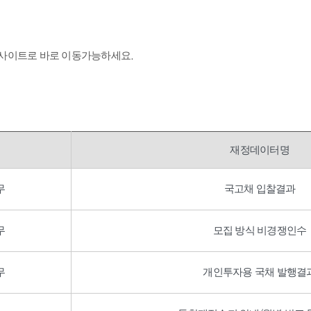
 사이트로 바로 이동가능하세요.
재정데이터명
무
국고채 입찰결과
무
모집 방식 비경쟁인수
무
개인투자용 국채 발행결