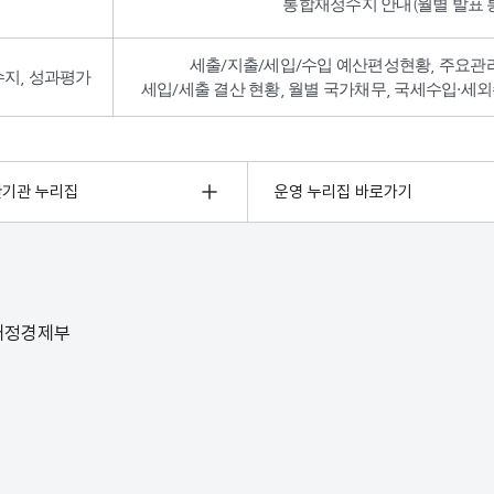
통합재정수지 안내(월별 발표 통
세출/지출/세입/수입 예산편성현황, 주요관
수지, 성과평가
세입/세출 결산 현황, 월별 국가채무, 국세수입·세외
관기관 누리집
운영 누리집 바로가기
 재정경제부