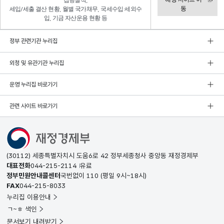
집행실적,
동
세입/세출 결산 현황, 월별 국가채무, 국세수입·세외수
입, 기금 자산운용 현황 등
정부 관련기관 누리집
외청 및 유관기관 누리집
운영 누리집 바로가기
관련 사이트 바로가기
(30112) 세종특별자치시 도움6로 42 정부세종청사 중앙동 재정경제부
대표전화
044-215-2114
유료
정부민원안내콜센터
국번없이
110
(평일 9시~18시)
FAX
044-215-8033
누리집 이용안내
ㄱ~ㅎ 색인
문서보기 내려받기