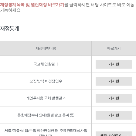
재정통계목록 및 열린재정 바로가기
를 클릭하시면 해당 사이트로 바로 이동
가능하세요.
재정통계
재정데이터명
바로가기
국고채 입찰결과
게시판
모집 방식 비경쟁인수
게시판
개인투자용 국채 발행결과
게시판
통합재정수지 안내(월별 발표 통계 등)
게시판
세출/지출/세입/수입 예산편성현황, 주요관리대상사업
해당 사이트 이