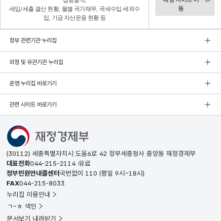
집행실적,
동
세입/세출 결산 현황, 월별 국가채무, 국세수입·세외수
입, 기금 자산운용 현황 등
정부 관련기관 누리집
외청 및 유관기관 누리집
운영 누리집 바로가기
관련 사이트 바로가기
(30112) 세종특별자치시 도움6로 42 정부세종청사 중앙동 재정경제부
대표전화
044-215-2114
유료
정부민원안내콜센터
국번없이
110
(평일 9시~18시)
FAX
044-215-8033
누리집 이용안내
ㄱ~ㅎ 색인
문서보기 내려받기