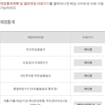
재정통계목록 및 열린재정 바로가기
를 클릭하시면 해당 사이트로 바로 이동
가능하세요.
재정통계
재정데이터명
바로가기
국고채 입찰결과
게시판
모집 방식 비경쟁인수
게시판
개인투자용 국채 발행결과
게시판
통합재정수지 안내(월별 발표 통계 등)
게시판
세출/지출/세입/수입 예산편성현황, 주요관리대상사업
해당 사이트 이