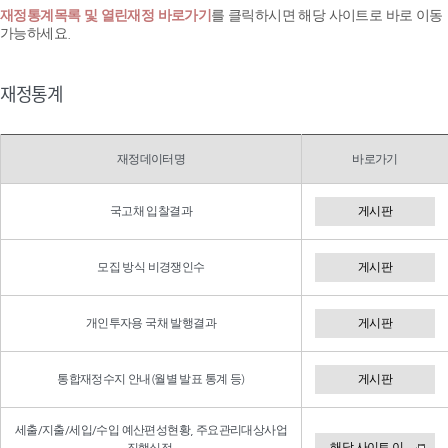
재정통계목록 및 열린재정 바로가기
를 클릭하시면 해당 사이트로 바로 이동
가능하세요.
재정통계
재정데이터명
바로가기
국고채 입찰결과
게시판
모집 방식 비경쟁인수
게시판
개인투자용 국채 발행결과
게시판
통합재정수지 안내(월별 발표 통계 등)
게시판
세출/지출/세입/수입 예산편성현황, 주요관리대상사업
해당 사이트 이