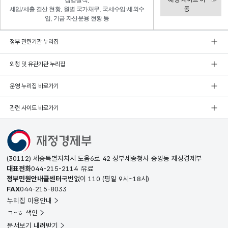
집행실적,
동
세입/세출 결산 현황, 월별 국가채무, 국세수입·세외수
입, 기금 자산운용 현황 등
정부 관련기관 누리집
외청 및 유관기관 누리집
운영 누리집 바로가기
관련 사이트 바로가기
(30112) 세종특별자치시 도움6로 42 정부세종청사 중앙동 재정경제부
대표전화
044-215-2114
유료
정부민원안내콜센터
국번없이
110
(평일 9시~18시)
FAX
044-215-8033
누리집 이용안내
ㄱ~ㅎ 색인
문서보기 내려받기