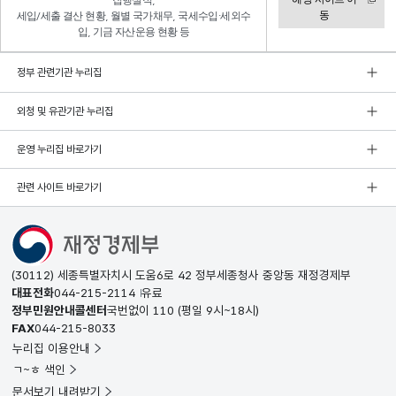
집행실적,
동
세입/세출 결산 현황, 월별 국가채무, 국세수입·세외수
입, 기금 자산운용 현황 등
정부 관련기관 누리집
외청 및 유관기관 누리집
운영 누리집 바로가기
관련 사이트 바로가기
(30112) 세종특별자치시 도움6로 42 정부세종청사 중앙동 재정경제부
대표전화
044-215-2114
유료
정부민원안내콜센터
국번없이
110
(평일 9시~18시)
FAX
044-215-8033
누리집 이용안내
ㄱ~ㅎ 색인
문서보기 내려받기