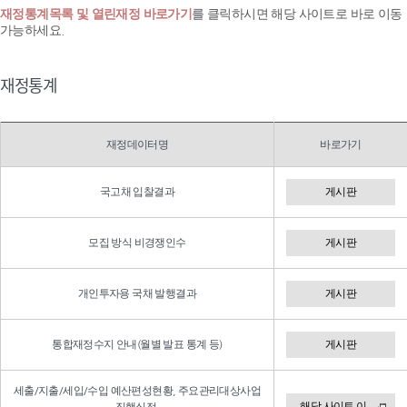
재정통계목록 및 열린재정 바로가기
를 클릭하시면 해당 사이트로 바로 이동
가능하세요.
재정통계
재정데이터명
바로가기
국고채 입찰결과
게시판
모집 방식 비경쟁인수
게시판
개인투자용 국채 발행결과
게시판
통합재정수지 안내(월별 발표 통계 등)
게시판
세출/지출/세입/수입 예산편성현황, 주요관리대상사업
해당 사이트 이