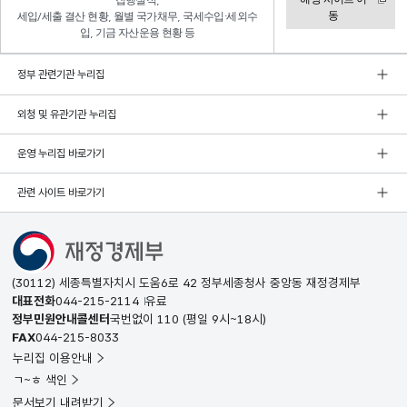
집행실적,
동
세입/세출 결산 현황, 월별 국가채무, 국세수입·세외수
입, 기금 자산운용 현황 등
정부 관련기관 누리집
외청 및 유관기관 누리집
운영 누리집 바로가기
관련 사이트 바로가기
(30112) 세종특별자치시 도움6로 42 정부세종청사 중앙동 재정경제부
대표전화
044-215-2114
유료
정부민원안내콜센터
국번없이
110
(평일 9시~18시)
FAX
044-215-8033
누리집 이용안내
ㄱ~ㅎ 색인
문서보기 내려받기