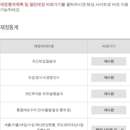
재정통계목록 및 열린재정 바로가기
를 클릭하시면 해당 사이트로 바로 이동
가능하세요.
재정통계
재정데이터명
바로가기
국고채 입찰결과
게시판
모집 방식 비경쟁인수
게시판
개인투자용 국채 발행결과
게시판
통합재정수지 안내(월별 발표 통계 등)
게시판
세출/지출/세입/수입 예산편성현황, 주요관리대상사업
해당 사이트 이