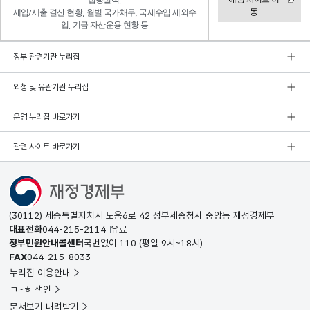
집행실적,
동
세입/세출 결산 현황, 월별 국가채무, 국세수입·세외수
입, 기금 자산운용 현황 등
정부 관련기관 누리집
외청 및 유관기관 누리집
운영 누리집 바로가기
관련 사이트 바로가기
(30112) 세종특별자치시 도움6로 42 정부세종청사 중앙동 재정경제부
대표전화
044-215-2114
유료
정부민원안내콜센터
국번없이
110
(평일 9시~18시)
FAX
044-215-8033
누리집 이용안내
ㄱ~ㅎ 색인
문서보기 내려받기