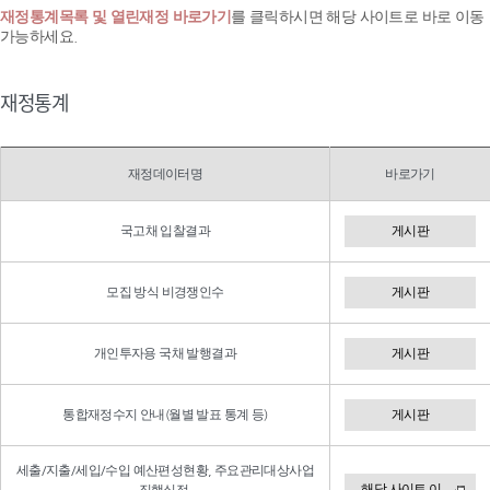
재정통계목록 및 열린재정 바로가기
를 클릭하시면 해당 사이트로 바로 이동
가능하세요.
재정통계
재정데이터명
바로가기
국고채 입찰결과
게시판
모집 방식 비경쟁인수
게시판
개인투자용 국채 발행결과
게시판
통합재정수지 안내(월별 발표 통계 등)
게시판
세출/지출/세입/수입 예산편성현황, 주요관리대상사업
해당 사이트 이