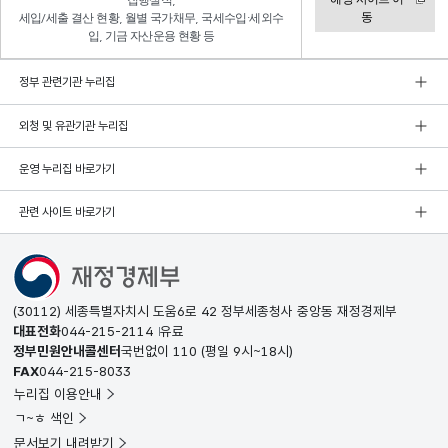
집행실적,
동
세입/세출 결산 현황, 월별 국가채무, 국세수입·세외수
입, 기금 자산운용 현황 등
정부 관련기관 누리집
외청 및 유관기관 누리집
운영 누리집 바로가기
관련 사이트 바로가기
(30112) 세종특별자치시 도움6로 42 정부세종청사 중앙동 재정경제부
대표전화
044-215-2114
유료
정부민원안내콜센터
국번없이
110
(평일 9시~18시)
FAX
044-215-8033
누리집 이용안내
ㄱ~ㅎ 색인
문서보기 내려받기