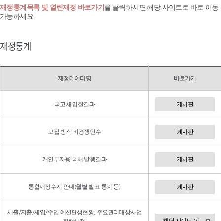
재정통계목록 및 열린재정 바로가기
를 클릭하시면 해당 사이트로 바로 이동
가능하세요.
재정통계
재정데이터명
바로가기
국고채 입찰결과
게시판
모집 방식 비경쟁인수
게시판
개인투자용 국채 발행결과
게시판
통합재정수지 안내(월별 발표 통계 등)
게시판
세출/지출/세입/수입 예산편성현황, 주요관리대상사업
해당 사이트 이