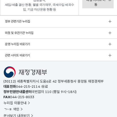
집행실적,
동
세입/세출 결산 현황, 월별 국가채무, 국세수입·세외수
입, 기금 자산운용 현황 등
정부 관련기관 누리집
외청 및 유관기관 누리집
운영 누리집 바로가기
관련 사이트 바로가기
(30112) 세종특별자치시 도움6로 42 정부세종청사 중앙동 재정경제부
대표전화
044-215-2114
유료
정부민원안내콜센터
국번없이
110
(평일 9시~18시)
FAX
044-215-8033
누리집 이용안내
ㄱ~ㅎ 색인
문서보기 내려받기