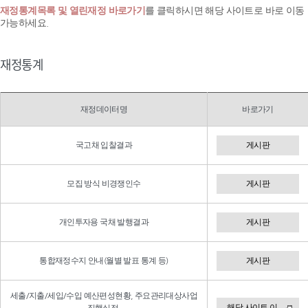
재정통계목록 및 열린재정 바로가기
를 클릭하시면 해당 사이트로 바로 이동
가능하세요.
재정통계
재정데이터명
바로가기
국고채 입찰결과
게시판
모집 방식 비경쟁인수
게시판
개인투자용 국채 발행결과
게시판
통합재정수지 안내(월별 발표 통계 등)
게시판
세출/지출/세입/수입 예산편성현황, 주요관리대상사업
해당 사이트 이