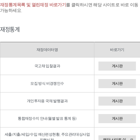
재정통계목록 및 열린재정 바로가기
를 클릭하시면 해당 사이트로 바로 이동
가능하세요.
재정통계
재정데이터명
바로가기
국고채 입찰결과
게시판
모집 방식 비경쟁인수
게시판
개인투자용 국채 발행결과
게시판
통합재정수지 안내(월별 발표 통계 등)
게시판
세출/지출/세입/수입 예산편성현황, 주요관리대상사업
해당 사이트 이