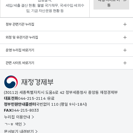
집행실적,
동
세입/세출 결산 현황, 월별 국가채무, 국세수입·세외수
입, 기금 자산운용 현황 등
정부 관련기관 누리집
외청 및 유관기관 누리집
운영 누리집 바로가기
관련 사이트 바로가기
(30112) 세종특별자치시 도움6로 42 정부세종청사 중앙동 재정경제부
대표전화
044-215-2114
유료
정부민원안내콜센터
국번없이
110
(평일 9시~18시)
FAX
044-215-8033
누리집 이용안내
ㄱ~ㅎ 색인
문서보기 내려받기