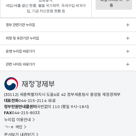
집행실적,
동
세입/세출 결산 현황, 월별 국가채무, 국세수입·세외수
입, 기금 자산운용 현황 등
정부 관련기관 누리집
외청 및 유관기관 누리집
운영 누리집 바로가기
관련 사이트 바로가기
(30112) 세종특별자치시 도움6로 42 정부세종청사 중앙동 재정경제부
대표전화
044-215-2114
유료
정부민원안내콜센터
국번없이
110
(평일 9시~18시)
FAX
044-215-8033
누리집 이용안내
ㄱ~ㅎ 색인
문서보기 내려받기