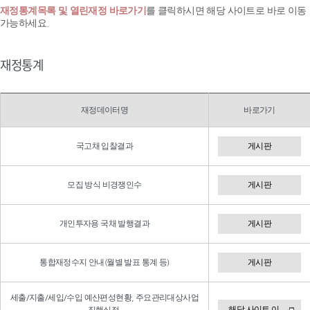
재정통계목록 및 열린재정 바로가기
를 클릭하시면 해당 사이트로 바로 이동
가능하세요.
재정통계
재정데이터명
바로가기
국고채 입찰결과
게시판
모집 방식 비경쟁인수
게시판
개인투자용 국채 발행결과
게시판
통합재정수지 안내(월별 발표 통계 등)
게시판
세출/지출/세입/수입 예산편성현황, 주요관리대상사업
해당 사이트 이