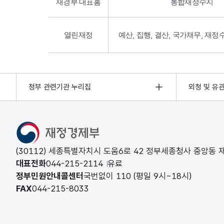
재경부 대표홈
통합재정수지
열린재정
예산, 집행, 결산, 국가채무, 재정
정부 관련기관 누리집
외청 및 유
(30112) 세종특별자치시 도움6로 42 정부세종청사 중앙동
대표전화
044-215-2114
유료
정부민원안내콜센터
국번없이
110
(평일 9시~18시)
FAX
044-215-8033