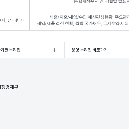
통합재정수지 안내(월별 발표 통
세출/지출/세입/수입 예산편성현황, 주요관
수지, 성과평가
세입/세출 결산 현황, 월별 국가채무, 국세수입·세외
관기관 누리집
운영 누리집 바로가기
 재정경제부