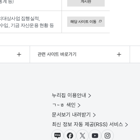
계 등)
게시판
리대상사업 집행실적,
해당 사이트 이동
수입, 기금 자산운용 현황 등
관련 사이트 바로가기
누리집 이용안내
ㄱ~ㅎ 색인
문서보기 내려받기
최신 정보 자동 제공(RSS) 서비스
블로그
페이스북
X(트위터)
유튜브
인스타그램