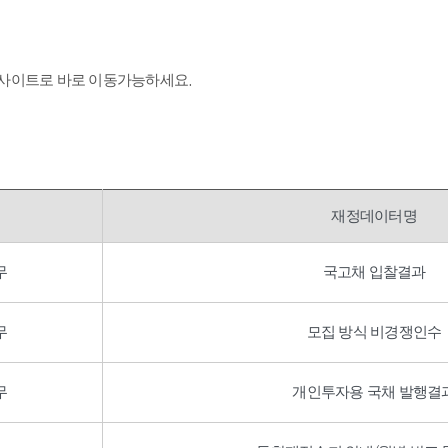
 사이트로 바로 이동가능하세요.
재정데이터명
무
국고채 입찰결과
무
모집 방식 비경쟁인수
무
개인투자용 국채 발행결