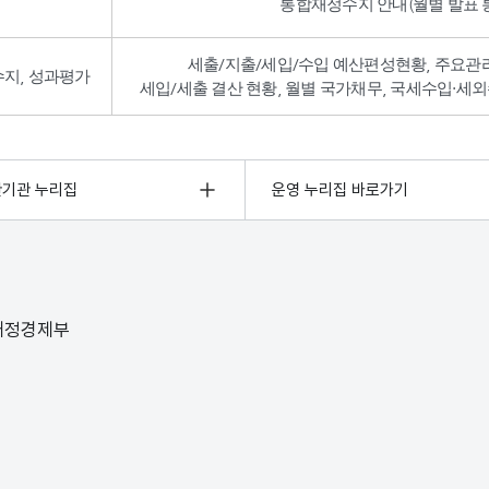
통합재정수지 안내(월별 발표 통
세출/지출/세입/수입 예산편성현황, 주요관
수지, 성과평가
세입/세출 결산 현황, 월별 국가채무, 국세수입·세외
관기관 누리집
운영 누리집 바로가기
 재정경제부