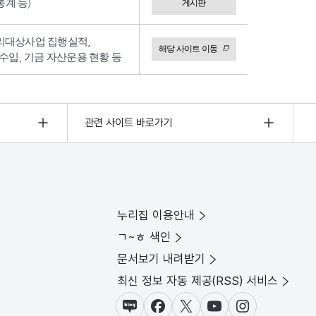
계 등)
게시판
리대상사업 집행실적,
해당 사이트 이동
수입, 기금 자산운용 현황 등
관련 사이트 바로가기
누리집 이용안내
ㄱ~ㅎ 색인
문서보기 내려받기
최신 정보 자동 제공(RSS) 서비스
블로그
페이스북
X(트위터)
유튜브
인스타그램