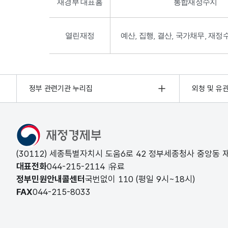
재경부 대표홈
통합재정수지
열린재정
예산, 집행, 결산, 국가채무, 재정
정부 관련기관 누리집
외청 및 유
(30112) 세종특별자치시 도움6로 42 정부세종청사 중앙동
대표전화
044-215-2114
유료
정부민원안내콜센터
국번없이
110
(평일 9시~18시)
FAX
044-215-8033