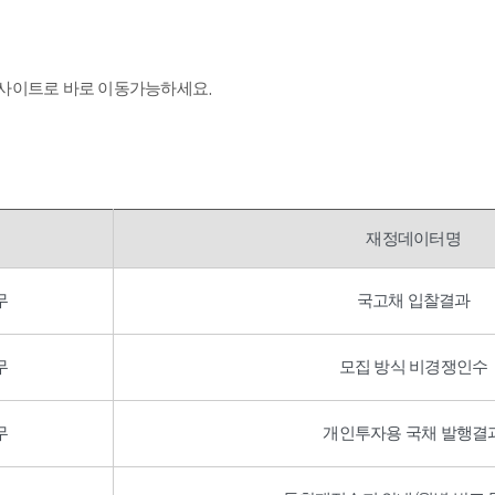
 사이트로 바로 이동가능하세요.
재정데이터명
무
국고채 입찰결과
무
모집 방식 비경쟁인수
무
개인투자용 국채 발행결