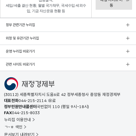
집행실적,
동
세입/세출 결산 현황, 월별 국가채무, 국세수입·세외수
입, 기금 자산운용 현황 등
정부 관련기관 누리집
외청 및 유관기관 누리집
운영 누리집 바로가기
관련 사이트 바로가기
(30112) 세종특별자치시 도움6로 42 정부세종청사 중앙동 재정경제부
대표전화
044-215-2114
유료
정부민원안내콜센터
국번없이
110
(평일 9시~18시)
FAX
044-215-8033
누리집 이용안내
ㄱ~ㅎ 색인
문서보기 내려받기