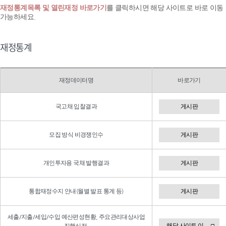
재정통계목록 및 열린재정 바로가기
를 클릭하시면 해당 사이트로 바로 이동
가능하세요.
재정통계
재정데이터명
바로가기
국고채 입찰결과
게시판
모집 방식 비경쟁인수
게시판
개인투자용 국채 발행결과
게시판
통합재정수지 안내(월별 발표 통계 등)
게시판
세출/지출/세입/수입 예산편성현황, 주요관리대상사업
해당 사이트 이