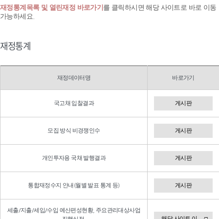
재정통계목록 및 열린재정 바로가기
를 클릭하시면 해당 사이트로 바로 이동
가능하세요.
재정통계
재정데이터명
바로가기
국고채 입찰결과
게시판
모집 방식 비경쟁인수
게시판
개인투자용 국채 발행결과
게시판
통합재정수지 안내(월별 발표 통계 등)
게시판
세출/지출/세입/수입 예산편성현황, 주요관리대상사업
해당 사이트 이