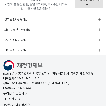
집행실적,
동
세입/세출 결산 현황, 월별 국가채무, 국세수입·세외수
입, 기금 자산운용 현황 등
정부 관련기관 누리집
외청 및 유관기관 누리집
운영 누리집 바로가기
관련 사이트 바로가기
(30112) 세종특별자치시 도움6로 42 정부세종청사 중앙동 재정경제부
대표전화
044-215-2114
유료
정부민원안내콜센터
국번없이
110
(평일 9시~18시)
FAX
044-215-8033
누리집 이용안내
ㄱ~ㅎ 색인
문서보기 내려받기