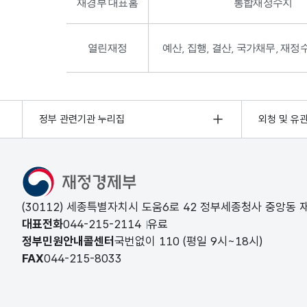
재경부 대표홈
통합재정수지
열린재정
예산, 집행, 결산, 국가채무, 재정
정부 관련기관 누리집
외청 및 유
(30112) 세종특별자치시 도움6로 42 정부세종청사 중앙동
대표전화
044-215-2114
유료
정부민원안내콜센터
국번없이
110
(평일 9시~18시)
FAX
044-215-8033