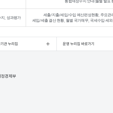
통합재정수지 안내(월별 발표 통
세출/지출/세입/수입 예산편성현황, 주요관
수지, 성과평가
세입/세출 결산 현황, 월별 국가채무, 국세수입·세외
관기관 누리집
운영 누리집 바로가기
 재정경제부