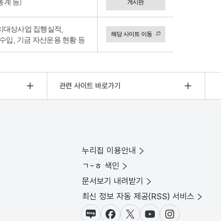
계 등)
게시판
리대상사업 집행실적,
해당 사이트 이동
수입, 기금 자산운용 현황 등
관련 사이트 바로가기
누리집 이용안내
ㄱ~ㅎ 색인
문서보기 내려받기
최신 정보 자동 제공(RSS) 서비스
블로그
페이스북
X(트위터)
유튜브
인스타그램