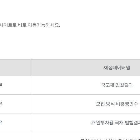
 사이트로 바로 이동가능하세요.
재정데이터명
무
국고채 입찰결과
무
모집 방식 비경쟁인수
무
개인투자용 국채 발행결